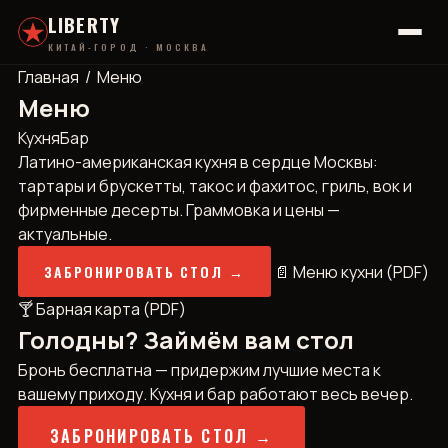
LIBERTY
КИТАЙ-ГОРОД · МОСКВА
Главная
/ Меню
Меню
Кухня
Бар
Латино-американская кухня в сердце Москвы:
тартары и брускетты, такос и фахитос, гриль, вок и
фирменные десерты. Граммовка и цены —
актуальные.
ЗАБРОНИРОВАТЬ СТОЛ →
📄 Меню кухни (PDF)
🍸 Барная карта (PDF)
Голодны? Займём вам стол
Бронь бесплатна — придержим лучшие места к
вашему приходу. Кухня и бар работают весь вечер.
ЗАБРОНИРОВАТЬ СТОЛ →